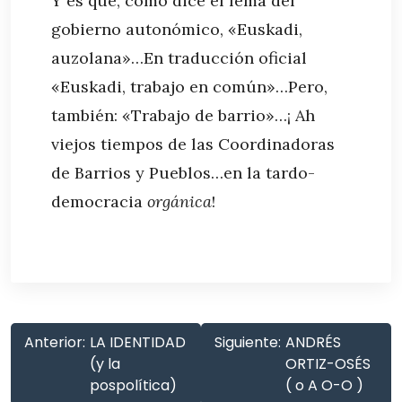
Y es que, como dice el lema del
gobierno autonómico, «Euskadi,
auzolana»…En traducción oficial
«Euskadi, trabajo en común»…Pero,
también: «Trabajo de barrio»…¡ Ah
viejos tiempos de las Coordinadoras
de Barrios y Pueblos…en la tardo-
democracia
orgánica
!
Anterior:
LA IDENTIDAD
Siguiente:
ANDRÉS
(y la
ORTIZ-OSÉS
pospolítica)
( o A O-O )