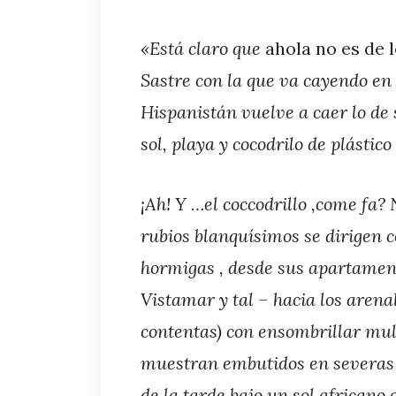
«Está claro que
ahola no es de l
Sastre
con la que va cayendo en 
Hispanistán vuelve a caer lo de
sol, playa y cocodrilo de plástico
¡Ah! Y …el coccodrillo ,come fa? 
rubios blanquísimos se dirigen 
hormigas , desde sus apartament
Vistamar y tal – hacia los arenal
contentas) con ensombrillar mul
muestran embutidos en severas 
de la tarde bajo un sol africano