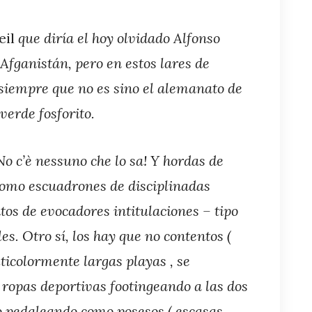
eil
que diría el hoy olvidado
Alfonso
Afganistán, pero en estos lares de
 siempre que no es sino el alemanato de
 verde fosforito.
No c’è nessuno che lo sa! Y hordas de
como escuadrones de disciplinadas
os de evocadores intitulaciones – tipo
es. Otro sí, los hay que no contentos (
ticolormente largas playas , se
ropas deportivas footingeando a las dos
 o pedaleando como posesos ( escasas