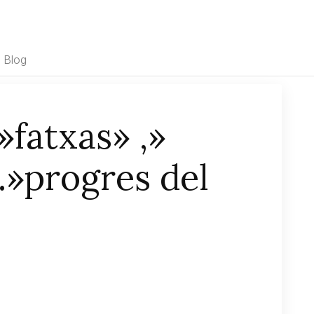
Blog
»fatxas» ,»
…»progres del