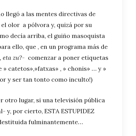
o llegó a las mentes directivas de
 el olor a pólvora y, quizá por su
omo decía arriba, el guiño masoquista
para ello, que , en un programa más de
 eta zu?-
comenzar a poner etiquetas
e » catetos»,»fatxas» , » chonis» … y »
lor y ser tan tonto como inculto!)
 otro lugar, si una televisión pública
al- y, por cierto, ESTA ESTUPIDEZ
 destituida fulminantemente…