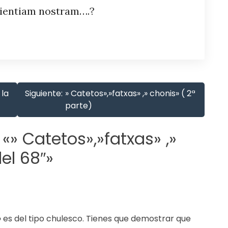
ientiam nostram….?
 la
Siguiente:
» Catetos»,»fatxas» ,» chonis» ( 2ª
parte)
 «
» Catetos»,»fatxas» ,»
el 68″
»
?» es del tipo chulesco. Tienes que demostrar que