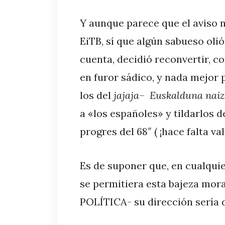
Y aunque parece que el aviso n
EiTB, sí que algún sabueso olió
cuenta, decidió reconvertir, c
en furor sádico, y nada mejor 
los del
jajaja
–
Euskalduna naiz,
a «los españoles» y tildarlos d
progres del 68″ ( ¡hace falta va
Es de suponer que, en cualquier
se permitiera esta bajeza mor
POLÍTICA- su dirección sería