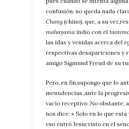
pues cuando se intenta alguna
confusión: no queda nada clar
Chang
(chino), que, a su vez,re
mahayama
indio con el
taoísm
las idas y venidas acerca del
e
respectivas desapariciones y r
amigo Sigmund Freud de su tu
Pero, en fin,supongo que lo ant
menudencias ,ante la progresiv
vacío receptivo .No obstante, al
nos dice: » Solo en lo que está
eso entró Jesucristo en el seno