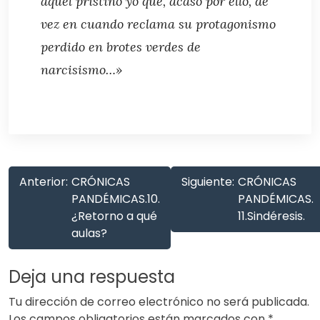
aquel prístino
yo
que, acaso por ello, de
vez en cuando reclama su protagonismo
perdido en brotes verdes de
narcisismo…»
Anterior:
CRÓNICAS
Siguiente:
CRÓNICAS
PANDÉMICAS.10.
PANDÉMICAS.
¿Retorno a qué
11.Sindéresis.
aulas?
Deja una respuesta
Tu dirección de correo electrónico no será publicada.
Los campos obligatorios están marcados con
*