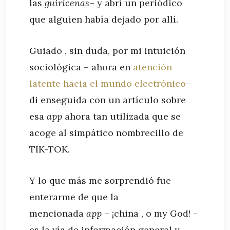
las
guiricenas
– y abrí un periódico
que alguien había dejado por allí.
Guiado , sin duda, por mi intuición
sociológica – ahora en
atención
latente hacia el mundo electrónico
–
di enseguida con un artículo sobre
esa
app
ahora tan utilizada que se
acoge al simpático nombrecillo de
TIK-TOK.
Y lo que más me sorprendió fue
enterarme de que la
mencionada
app
– ¡china , o my God! -
es la vía de información general y