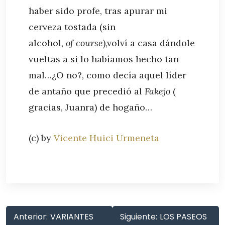
haber sido profe, tras apurar mi
cerveza tostada (sin
alcohol,
of
course
),volví a casa dándole
vueltas a si lo habíamos hecho tan
mal…¿O no?, como decía aquel líder
de antaño que precedió al
Fakejo
(
gracias, Juanra) de hogaño…
(c) by
Vicente Huici Urmeneta
Anterior:
VARIANTES
Siguiente:
LOS PASEOS