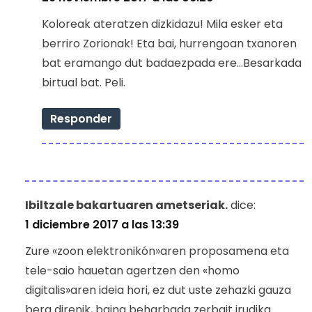
Koloreak ateratzen dizkidazu! Mila esker eta
berriro Zorionak! Eta bai, hurrengoan txanoren
bat eramango dut badaezpada ere…Besarkada
birtual bat. Peli.
Responder
Ibiltzale bakartuaren ametseriak.
dice:
1 diciembre 2017 a las 13:39
Zure «zoon elektronikón»aren proposamena eta
tele-saio hauetan agertzen den «homo
digitalis»aren ideia hori, ez dut uste zehazki gauza
bera direnik, baina beharbada zerbait irudika