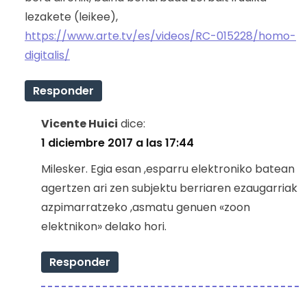
lezakete (leikee),
https://www.arte.tv/es/videos/RC-015228/homo-
digitalis/
Responder
Vicente Huici
dice:
1 diciembre 2017 a las 17:44
Milesker. Egia esan ,esparru elektroniko batean
agertzen ari zen subjektu berriaren ezaugarriak
azpimarratzeko ,asmatu genuen «zoon
elektnikon» delako hori.
Responder